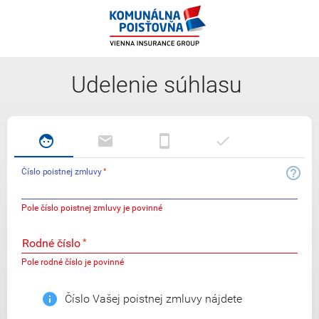
Udelenie súhlasu
a regis
face
face
email
smartphone
done
help_outline
email
Číslo poistnej zmluvy
smartphone
Pole číslo poistnej zmluvy je povinné
done
Rodné číslo
Pole rodné číslo je povinné
info
Číslo Vašej poistnej zmluvy nájdete