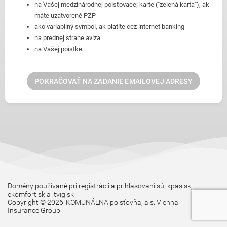
na Vašej medzinárodnej poisťovacej karte ("zelená karta"), ak
máte uzatvorené PZP
ako variabilný symbol, ak platíte cez internet banking
na prednej strane avíza
na Vašej poistke
POKRAČOVAŤ NA ZADANIE EMAILOVEJ ADRESY
warning
warning
kontaktného
Momentálne
formulára.
sú
niektoré
služby
nedostupné,
pretože
prebieha
údržba
Domény používané pri registrácii a prihlasovaní sú: kpas.sk,
našich
ekomfort.sk a itvig.sk
IT
Copyright © 2026
KOMUNÁLNA poisťovňa, a.s. Vienna
systémov.
Insurance Group
Ďakujeme